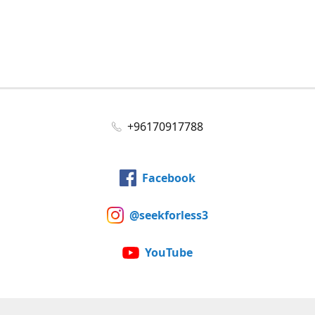
+96170917788
Facebook
@seekforless3
YouTube