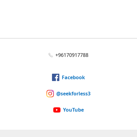
+96170917788
Facebook
@seekforless3
YouTube