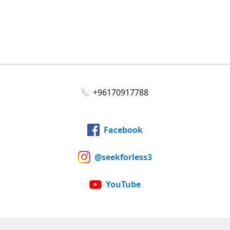
+96170917788
Facebook
@seekforless3
YouTube