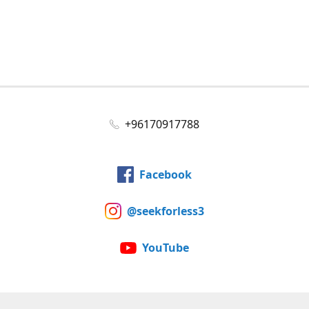
+96170917788
Facebook
@seekforless3
YouTube