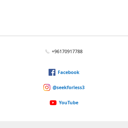
+96170917788
Facebook
@seekforless3
YouTube