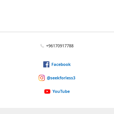
+96170917788
Facebook
@seekforless3
YouTube