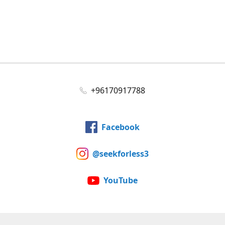
+96170917788
Facebook
@seekforless3
YouTube