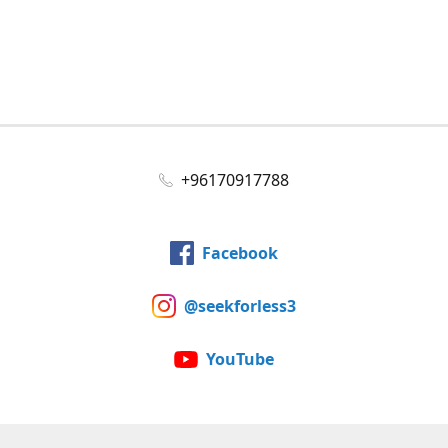
+96170917788
Facebook
@seekforless3
YouTube