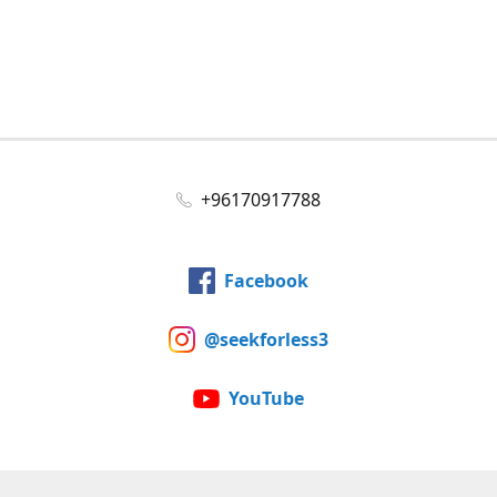
+96170917788
Facebook
@seekforless3
YouTube