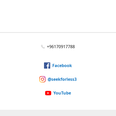
+96170917788
Facebook
@seekforless3
YouTube