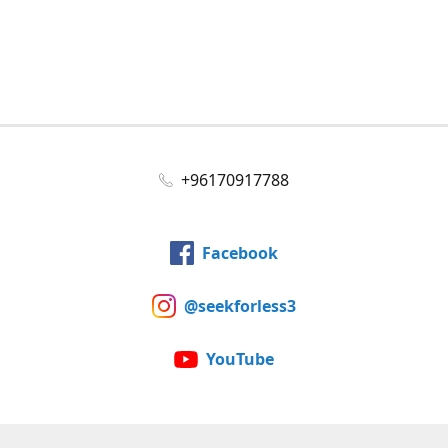
+96170917788
Facebook
@seekforless3
YouTube