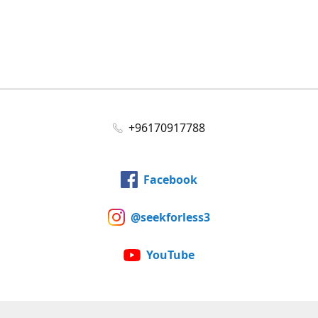
+96170917788
Facebook
@seekforless3
YouTube