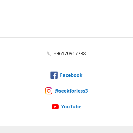
+96170917788
Facebook
@seekforless3
YouTube