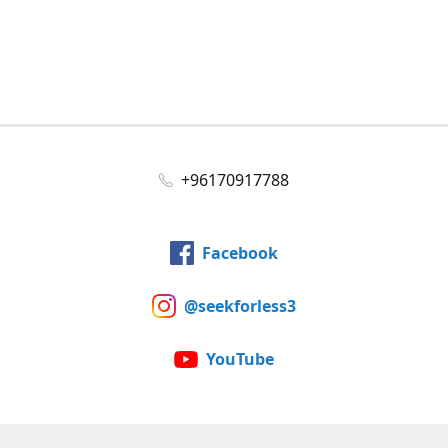
+96170917788
Facebook
@seekforless3
YouTube