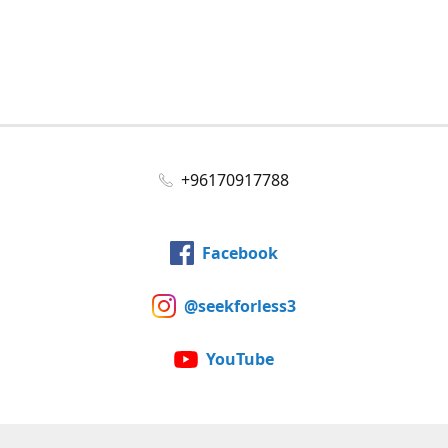
+96170917788
Facebook
@seekforless3
YouTube