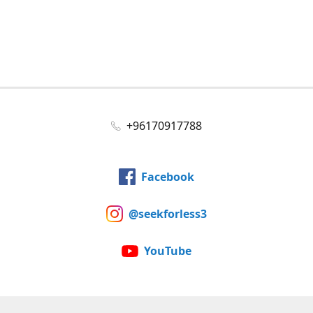
+96170917788
Facebook
@seekforless3
YouTube