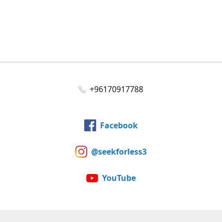
+96170917788
Facebook
@seekforless3
YouTube