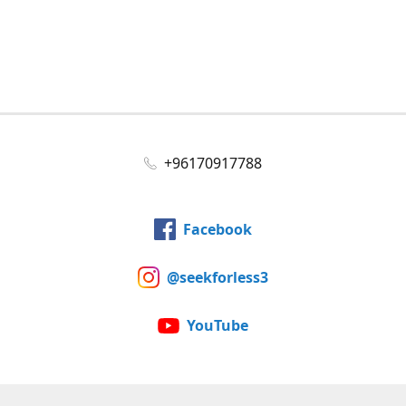
+96170917788
Facebook
@seekforless3
YouTube