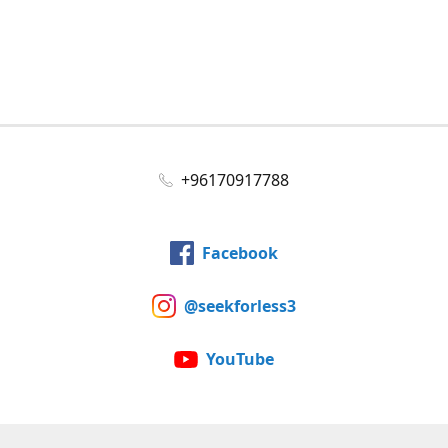
+96170917788
Facebook
@seekforless3
YouTube