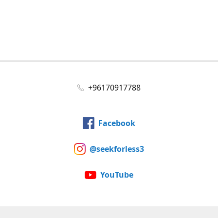
+96170917788
Facebook
@seekforless3
YouTube