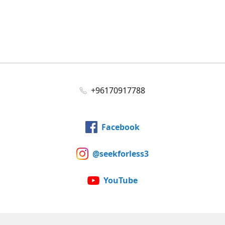
+96170917788
Facebook
@seekforless3
YouTube