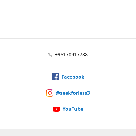
+96170917788
Facebook
@seekforless3
YouTube