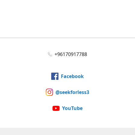
+96170917788
Facebook
@seekforless3
YouTube