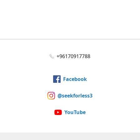
+96170917788
Facebook
@seekforless3
YouTube