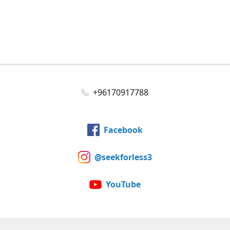
+96170917788
Facebook
@seekforless3
YouTube