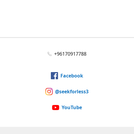
+96170917788
Facebook
@seekforless3
YouTube