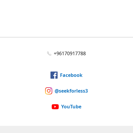
+96170917788
Facebook
@seekforless3
YouTube