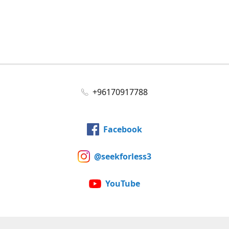
+96170917788
Facebook
@seekforless3
YouTube