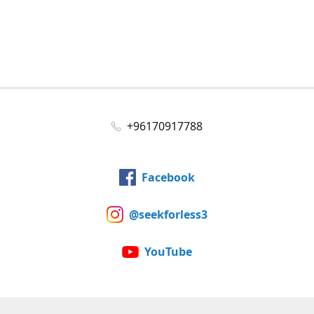
+96170917788
Facebook
@seekforless3
YouTube