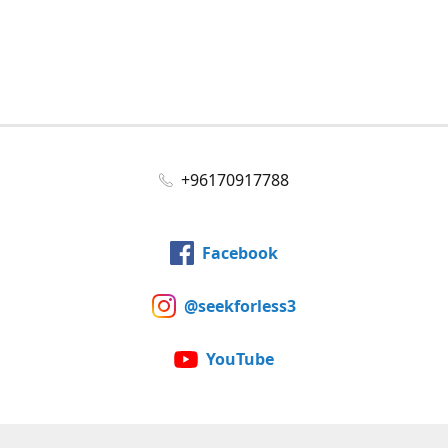
+96170917788
Facebook
@seekforless3
YouTube