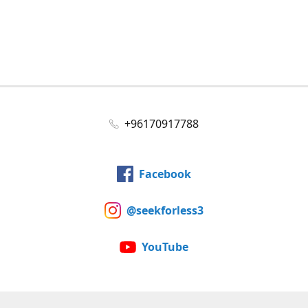
+96170917788
Facebook
@seekforless3
YouTube