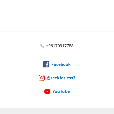
+96170917788
Facebook
@seekforless3
YouTube