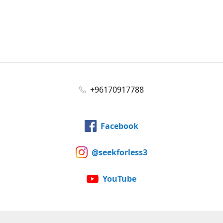
+96170917788
Facebook
@seekforless3
YouTube