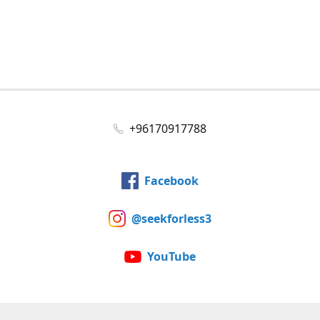
+96170917788
Facebook
@seekforless3
YouTube