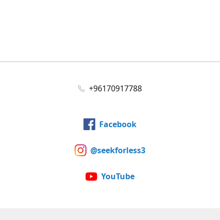
+96170917788
Facebook
@seekforless3
YouTube