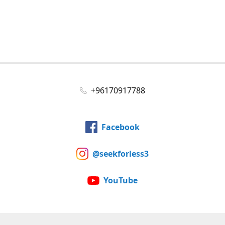
+96170917788
Facebook
@seekforless3
YouTube