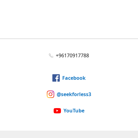
+96170917788
Facebook
@seekforless3
YouTube