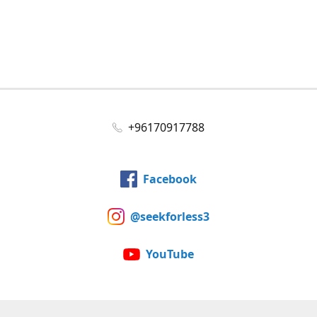
+96170917788
Facebook
@seekforless3
YouTube