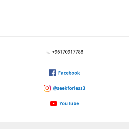
+96170917788
Facebook
@seekforless3
YouTube