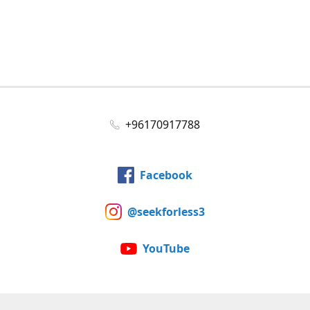
+96170917788
Facebook
@seekforless3
YouTube