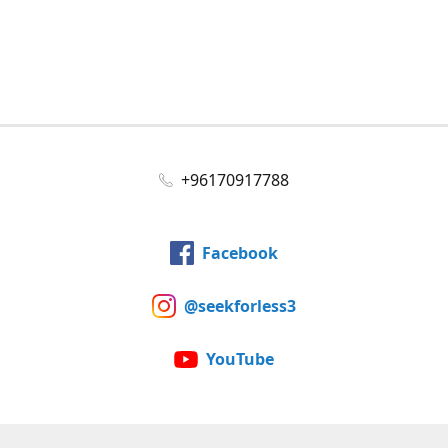
+96170917788
Facebook
@seekforless3
YouTube