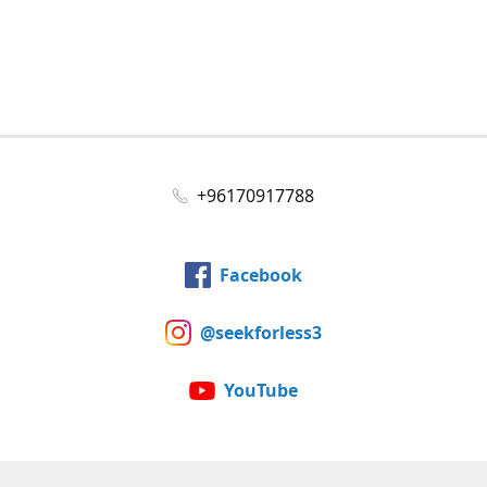
+96170917788
Facebook
@seekforless3
YouTube