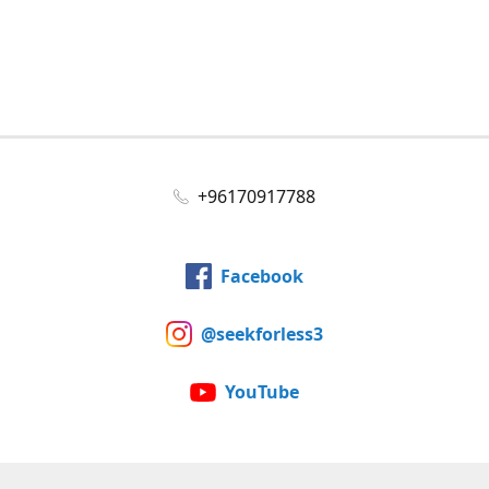
+96170917788
Facebook
@seekforless3
YouTube