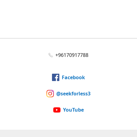
+96170917788
Facebook
@seekforless3
YouTube