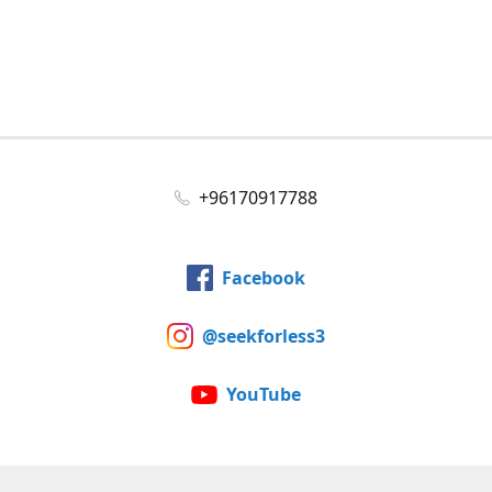
+96170917788
Facebook
@seekforless3
YouTube