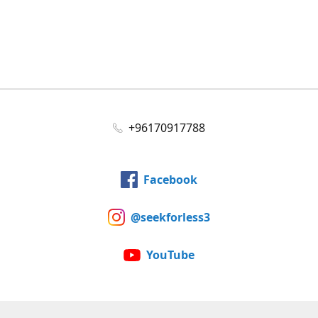
+96170917788
Facebook
@seekforless3
YouTube