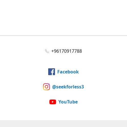
+96170917788
Facebook
@seekforless3
YouTube