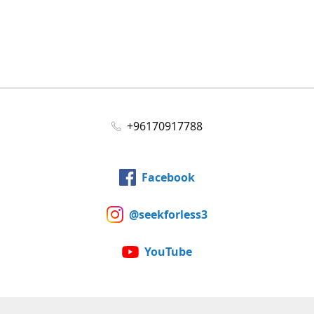
+96170917788
Facebook
@seekforless3
YouTube