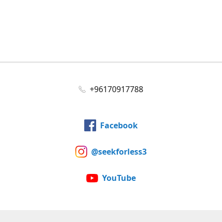
+96170917788
Facebook
@seekforless3
YouTube