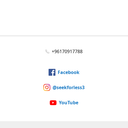
+96170917788
Facebook
@seekforless3
YouTube